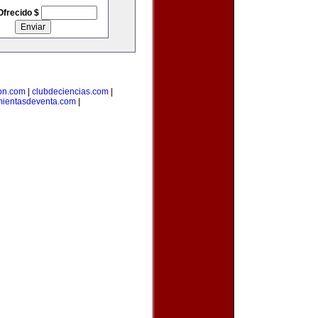
Ofrecido $
on.com
|
clubdeciencias.com
|
mientasdeventa.com
|