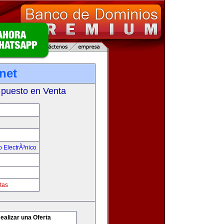
net
 puesto en Venta
 ElectrÃ³nico
tas
ealizar una Oferta