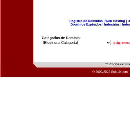
Registro de Dominios
|
Web Hosting
|
D
Dominios Expirados
|
Industrias
|
Indu
Categorías de Dominio:
[Pág. princi
** Precios expre
© 2002/2022 Solo10.com