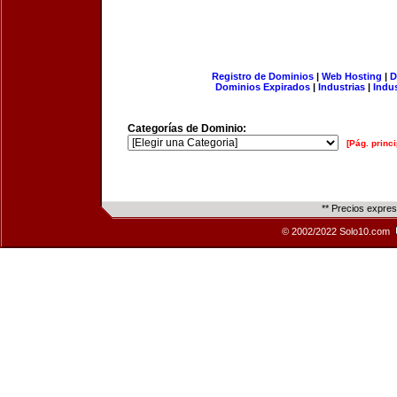
Registro de Dominios
|
Web Hosting
|
D
Dominios Expirados
|
Industrias
|
Indu
Categorías de Dominio:
[Pág. princi
** Precios expre
© 2002/2022 Solo10.com