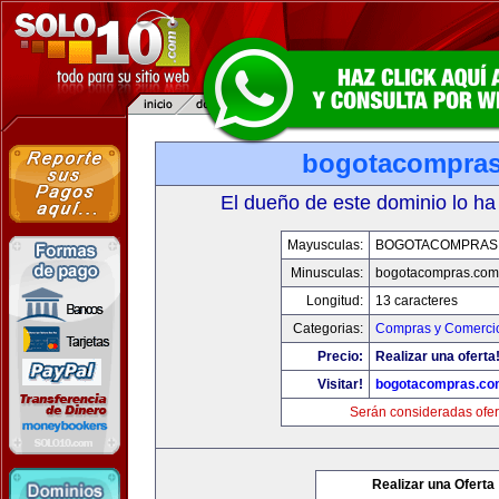
bogotacompra
El dueño de este dominio lo ha
Mayusculas:
BOGOTACOMPRAS
Minusculas:
bogotacompras.com
Longitud:
13 caracteres
Categorias:
Compras y Comercio
Precio:
Realizar una oferta
Visitar!
bogotacompras.co
Serán consideradas ofer
Realizar una Oferta