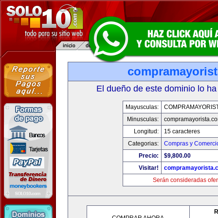
compramayoris
El dueño de este dominio lo ha
Mayusculas:
COMPRAMAYORIS
Minusculas:
compramayorista.c
Longitud:
15 caracteres
Categorias:
Compras y Comercio
Precio:
$9,800.00
Visitar!
compramayorista.
Serán consideradas ofer
R