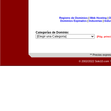
Registro de Dominios
|
Web Hosting
|
D
Dominios Expirados
|
Industrias
|
Indu
Categorías de Dominio:
[Pág. princi
** Precios expre
© 2002/2022 Solo10.com