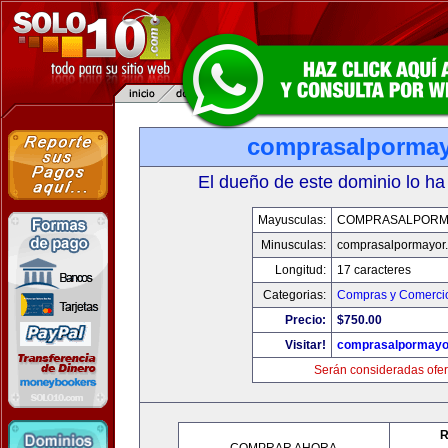
comprasalporma
El dueño de este dominio lo ha
Mayusculas:
COMPRASALPORM
Minusculas:
comprasalpormayor
Longitud:
17 caracteres
Categorias:
Compras y Comercio
Precio:
$750.00
Visitar!
comprasalpormayo
Serán consideradas ofer
R