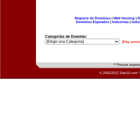
Registro de Dominios
|
Web Hosting
|
D
Dominios Expirados
|
Industrias
|
Indu
Categorías de Dominio:
[Pág. princi
** Precios expre
© 2002/2022 Solo10.com