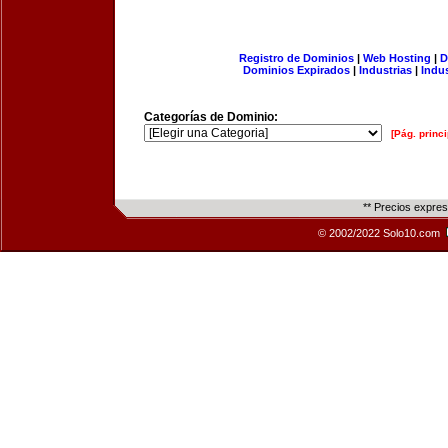
Registro de Dominios
|
Web Hosting
|
D
Dominios Expirados
|
Industrias
|
Indu
Categorías de Dominio:
[Pág. princi
** Precios expre
© 2002/2022 Solo10.com