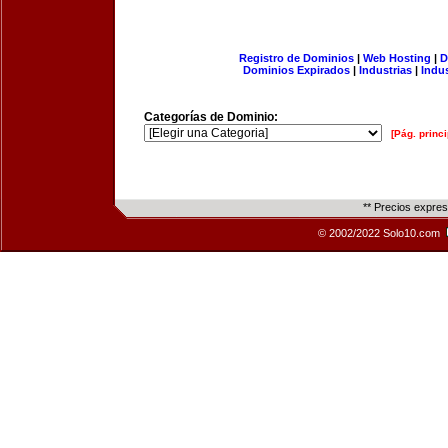
Registro de Dominios
|
Web Hosting
|
D
Dominios Expirados
|
Industrias
|
Indu
Categorías de Dominio:
[Pág. princi
** Precios expre
© 2002/2022 Solo10.com