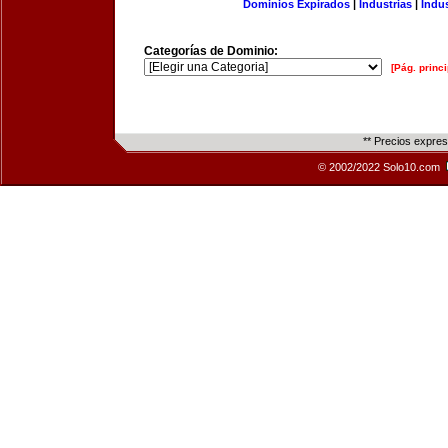
Dominios Expirados
|
Industrias
|
Indu
Categorías de Dominio:
[Pág. princi
** Precios expre
© 2002/2022 Solo10.com