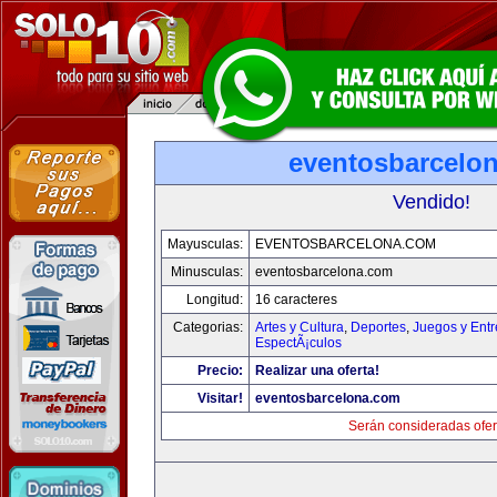
eventosbarcelo
Vendido!
Mayusculas:
EVENTOSBARCELONA.COM
Minusculas:
eventosbarcelona.com
Longitud:
16 caracteres
Categorias:
Artes y Cultura
,
Deportes
,
Juegos y Entr
EspectÃ¡culos
Precio:
Realizar una oferta!
Visitar!
eventosbarcelona.com
Serán consideradas ofer