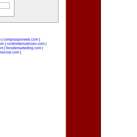
m
|
comprasporweb.com
|
com
|
controldenutricion.com
|
om
|
forodemarketing.com
|
mercial.com
|