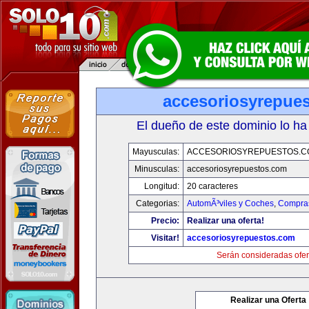
accesoriosyrepue
El dueño de este dominio lo ha
Mayusculas:
ACCESORIOSYREPUESTOS.C
Minusculas:
accesoriosyrepuestos.com
Longitud:
20 caracteres
Categorias:
AutomÃ³viles y Coches
,
Compras
Precio:
Realizar una oferta!
Visitar!
accesoriosyrepuestos.com
Serán consideradas ofer
Realizar una Oferta