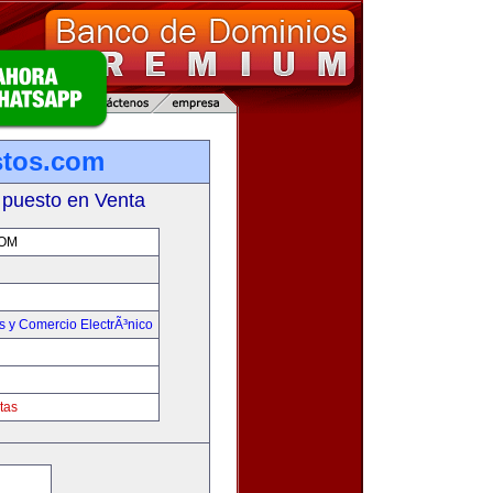
stos.com
 puesto en Venta
OM
 y Comercio ElectrÃ³nico
tas