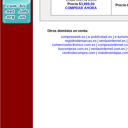
COMPRAR AHORA
Precio $
3,999.00
Precio 
COMPRAR AHORA
Otros dominios en venta:
comprasweb.es
|
e-publicidad.es
|
e-turism
registrodemarcas.es
|
ventasinternet.es
comercioelectronico.com.es
|
comprasinternet.c
tuscompras.com.es
|
ventasinternet.com.es
|
centrodecompra.com
|
clubdeventajas.co