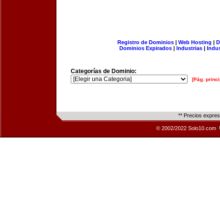
Registro de Dominios
|
Web Hosting
|
D
Dominios Expirados
|
Industrias
|
Indu
Categorías de Dominio:
[Pág. princi
** Precios expre
© 2002/2022 Solo10.com