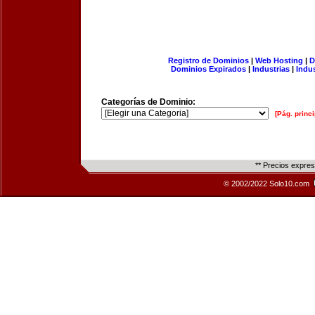
Registro de Dominios
|
Web Hosting
|
D
Dominios Expirados
|
Industrias
|
Indu
Categorías de Dominio:
[Pág. princi
** Precios expre
© 2002/2022 Solo10.com