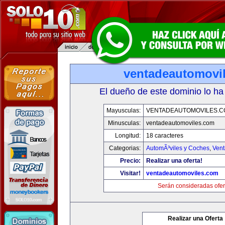
ventadeautomovi
El dueño de este dominio lo ha
Mayusculas:
VENTADEAUTOMOVILES.C
Minusculas:
ventadeautomoviles.com
Longitud:
18 caracteres
Categorias:
AutomÃ³viles y Coches
,
Vent
Precio:
Realizar una oferta!
Visitar!
ventadeautomoviles.com
Serán consideradas ofer
Realizar una Oferta