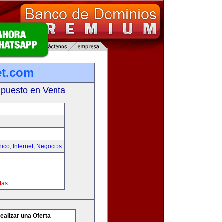
et.com
 puesto en Venta
nico
,
Internet
,
Negocios
tas
ealizar una Oferta