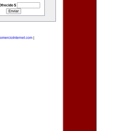
Ofrecido $
omercioInternet.com
|