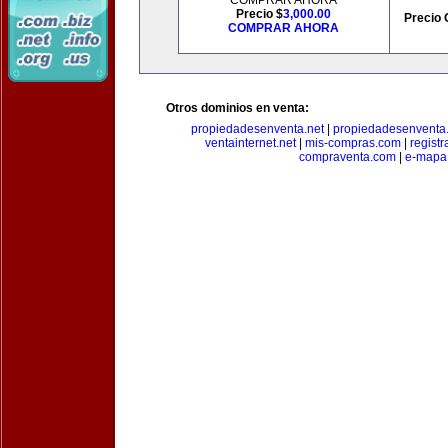
COMPRAR AHORA
Precio $
3,000.00
Precio 
COMPRAR AHORA
Otros dominios en venta:
propiedadesenventa.net
|
propiedadesenventa.
ventainternet.net
|
mis-compras.com
|
regist
compraventa.com
|
e-mapa