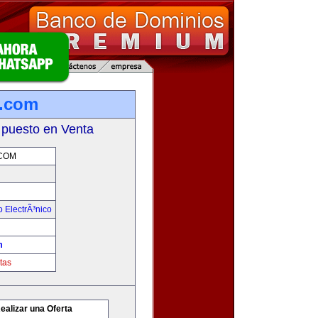
a.com
 puesto en Venta
COM
 ElectrÃ³nico
m
tas
ealizar una Oferta