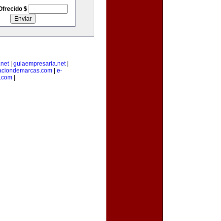
Ofrecido $
net
|
guiaempresaria.net
|
raciondemarcas.com
|
e-
.com
|