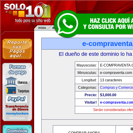
e-compravent
El dueño de este dominio lo ha
Mayusculas:
E-COMPRAVENTA.
Minusculas:
e-compraventa.com
Longitud:
13 caracteres
Categorias:
Compras y Comercio
Precio:
$3,000.00
Visitar!
e-compraventa.co
Serán consideradas ofer
R