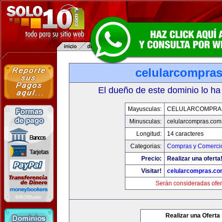
celularcompra
El dueño de este dominio lo ha
Mayusculas:
CELULARCOMPRA
Minusculas:
celularcompras.com
Longitud:
14 caracteres
Categorias:
Compras y Comercio
Precio:
Realizar una oferta
Visitar!
celularcompras.co
Serán consideradas ofer
Realizar una Oferta