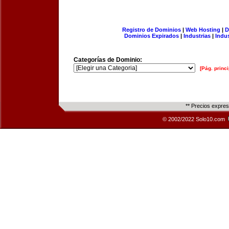
Registro de Dominios
|
Web Hosting
|
D
Dominios Expirados
|
Industrias
|
Indu
Categorías de Dominio:
[Pág. princi
** Precios expre
© 2002/2022 Solo10.com