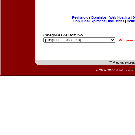
Registro de Dominios
|
Web Hosting
|
D
Dominios Expirados
|
Industrias
|
Indu
Categorías de Dominio:
[Pág. princi
** Precios expre
© 2002/2022 Solo10.com