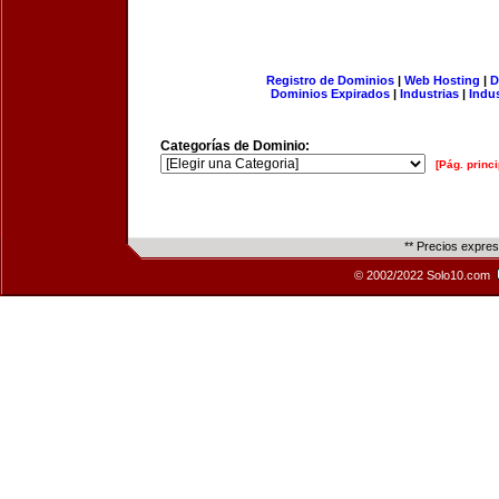
Registro de Dominios
|
Web Hosting
|
D
Dominios Expirados
|
Industrias
|
Indu
Categorías de Dominio:
[Pág. princi
** Precios expre
© 2002/2022 Solo10.com